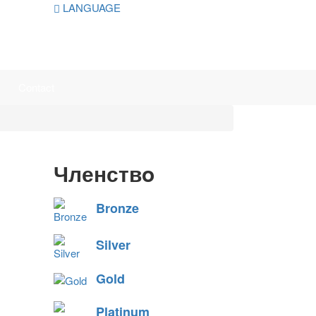
LANGUAGE
Contact
Членствo
Bronze
Silver
Gold
Platinum