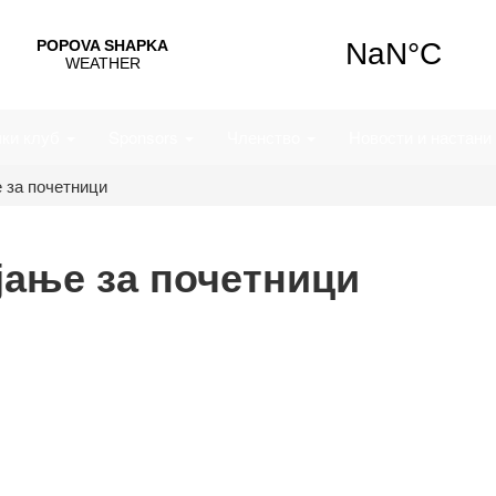
чки клуб
Sponsors
Членствo
Новости и настани
 за почетници
јање за почетници