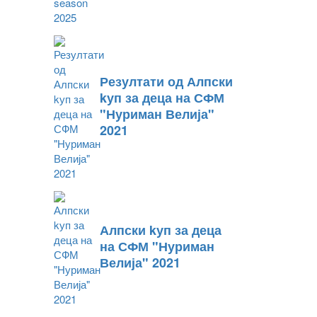
Резултати од Алпски
kуп за деца на СФМ
"Нуриман Велија"
2021
Алпски kуп за деца
на СФМ "Нуриман
Велија" 2021