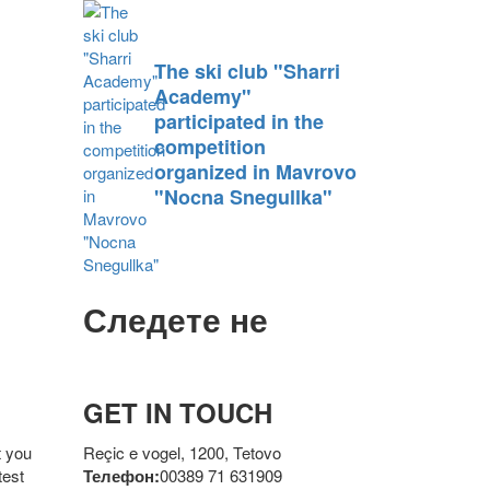
The ski club "Sharri
Academy"
participated in the
competition
organized in Mavrovo
"Nocna Snegullka"
Следете не
p
GET IN TOUCH
t you
Reçic e vogel, 1200, Tetovo
test
Телефон:
00389 71 631909