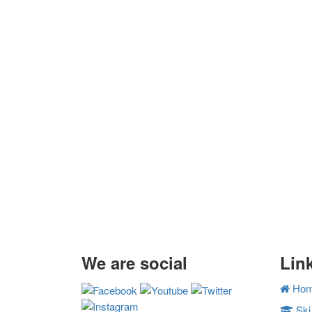
We are social
Lin
Ho
Ski