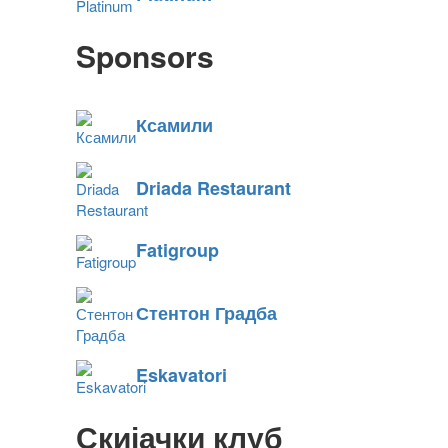
Sponsors
Ксамили
Driada Restaurant
Fatigroup
Стентон Градба
Eskavatori
Скијачки клуб