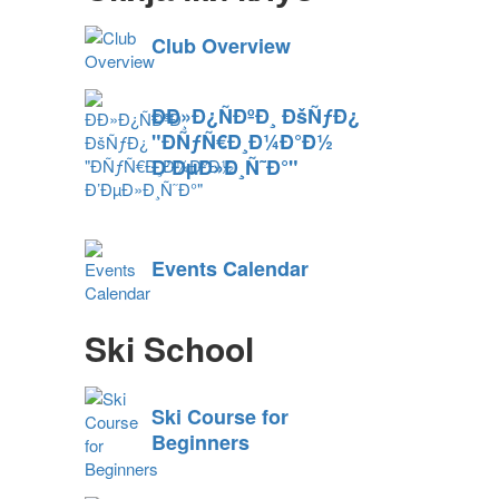
Club Overview
ÐÐ»Ð¿ÑÐºÐ¸ ÐšÑƒÐ¿
"ÐÑƒÑ€Ð¸Ð¼Ð°Ð½
Ð’ÐµÐ»Ð¸Ñ˜Ð°"
Events Calendar
Ski School
Ski Course for
Beginners