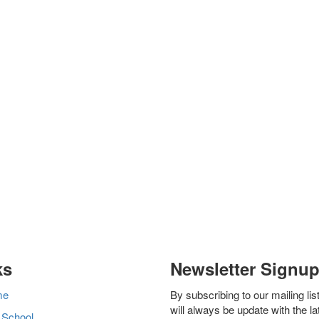
ks
Newsletter Signu
me
By subscribing to our mailing lis
will always be update with the la
 School