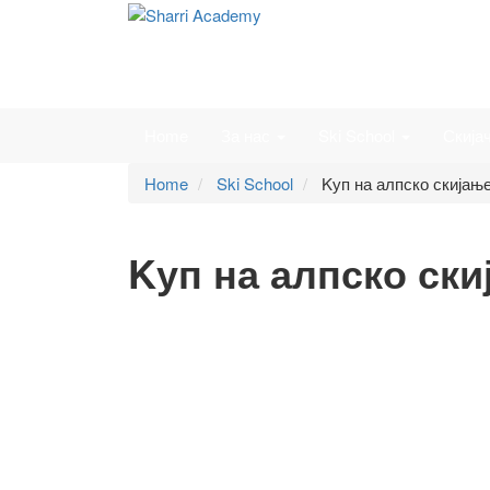
Home
За нас
Ski School
Скија
Home
Ski School
Kуп на алпско скијање
Kуп на алпско ски