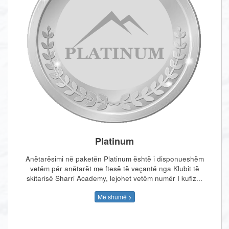
Platinum
Anëtarësimi në paketën Platinum është i disponueshëm
vetëm për anëtarët me ftesë të veçantë nga Klubit të
skitarisë Sharri Academy, lejohet vetëm numër I kufiz...
Më shumë >