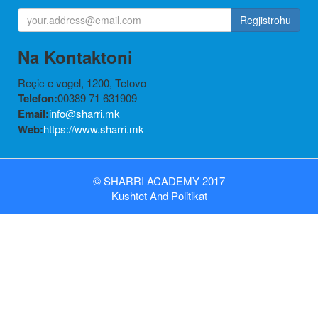
Regjistrohu
Na Kontaktoni
Reçic e vogel, 1200, Tetovo
Telefon:
00389 71 631909
Email:
info@sharri.mk
Web:
https://www.sharri.mk
©
SHARRI ACADEMY
2017
Kushtet
And
Politikat