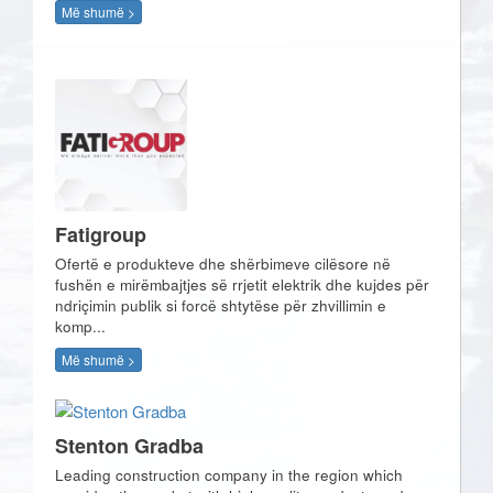
Më shumë >
Fatigroup
Ofertë e produkteve dhe shërbimeve cilësore në
fushën e mirëmbajtjes së rrjetit elektrik dhe kujdes për
ndriçimin publik si forcë shtytëse për zhvillimin e
komp...
Më shumë >
Stenton Gradba
Leading construction company in the region which