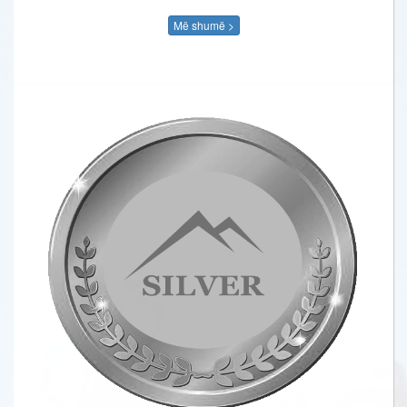
Më shumë >