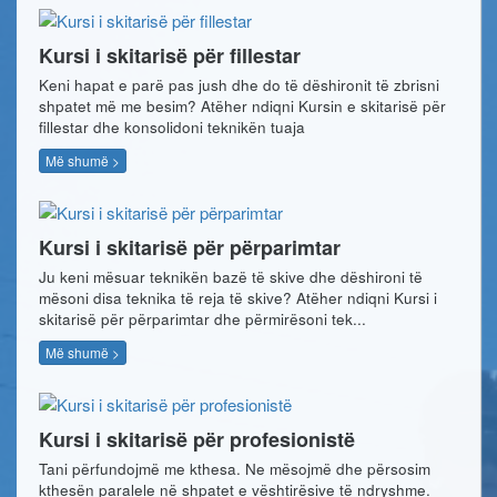
Kursi i skitarisë për fillestar
Keni hapat e parë pas jush dhe do të dëshironit të zbrisni
shpatet më me besim? Atëher ndiqni Kursin e skitarisë për
fillestar dhe konsolidoni teknikën tuaja
Më shumë >
Kursi i skitarisë për përparimtar
Ju keni mësuar teknikën bazë të skive dhe dëshironi të
mësoni disa teknika të reja të skive? Atëher ndiqni Kursi i
skitarisë për përparimtar dhe përmirësoni tek...
Më shumë >
Kursi i skitarisë për profesionistë
Tani përfundojmë me kthesa. Ne mësojmë dhe përsosim
kthesën paralele në shpatet e vështirësive të ndryshme.