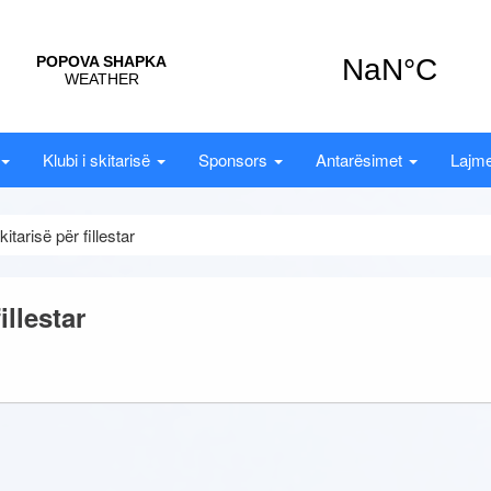
Klubi i skitarisë
Sponsors
Antarësimet
Lajme
tarisë për fillestar
illestar