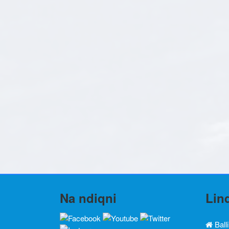
Na ndiqni
Lin
Ball