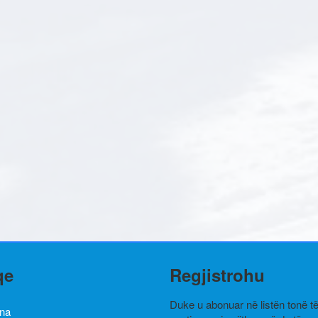
qe
Regjistrohu
Duke u abonuar në listën tonë t
ina