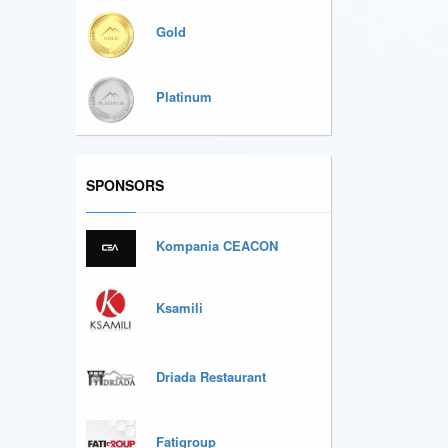
Gold
Platinum
SPONSORS
Kompania CEACON
Ksamili
Driada Restaurant
Fatigroup