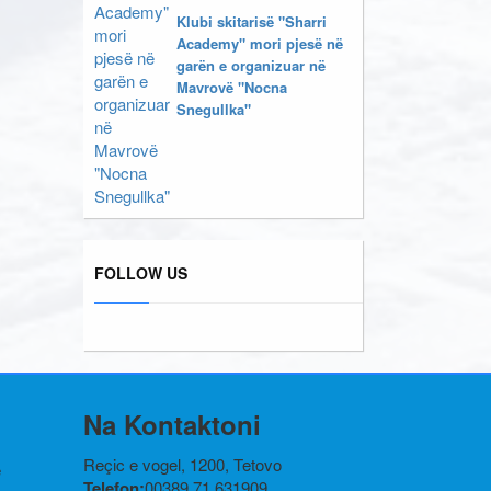
Klubi skitarisë "Sharri
Academy" mori pjesë në
garën e organizuar në
Mavrovë "Nocna
Snegullka"
FOLLOW US
Na Kontaktoni
Reçic e vogel, 1200, Tetovo
ë
Telefon:
00389 71 631909