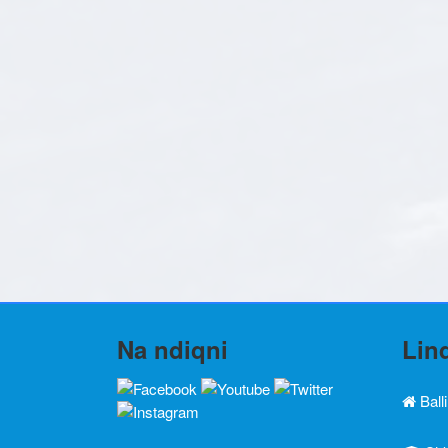
Na ndiqni
Lin
Ball