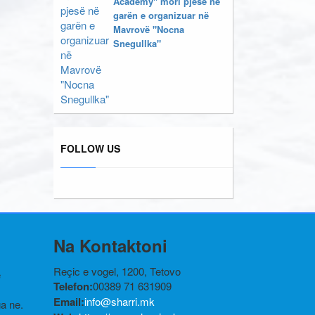
Academy" mori pjesë në
garën e organizuar në
Mavrovë "Nocna
Snegullka"
FOLLOW US
Na Kontaktoni
Reçic e vogel, 1200, Tetovo
ë
Telefon:
00389 71 631909
Email:
info@sharri.mk
ga ne.