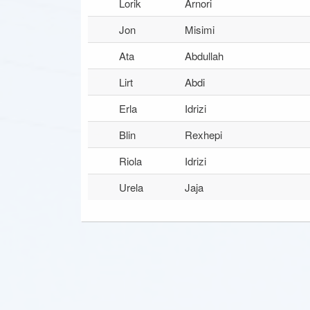
Lorik
Arnori
Jon
Misimi
Ata
Abdullah
Lirt
Abdi
Erla
Idrizi
Blin
Rexhepi
Riola
Idrizi
Urela
Jaja