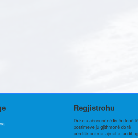
qe
Regjistrohu
Duke u abonuar në listën tonë t
ina
postimeve ju gjithmonë do të
përditësoni me lajmet e fundit n