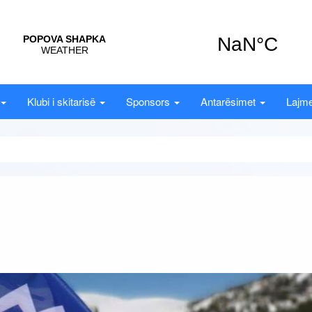
Klubi i skitarisë
Sponsors
Antarësimet
Lajme