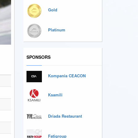
Gold
Platinum
SPONSORS
Kompania CEACON
Ksamili
Driada Restaurant
Fatigroup