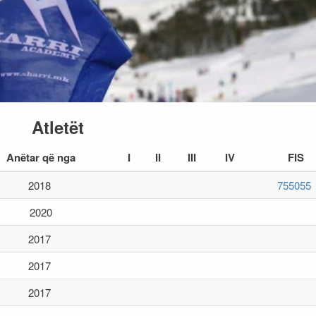
Atletët
Anëtar që nga
I
II
III
IV
FIS
2018
755055
2020
2017
2017
2017