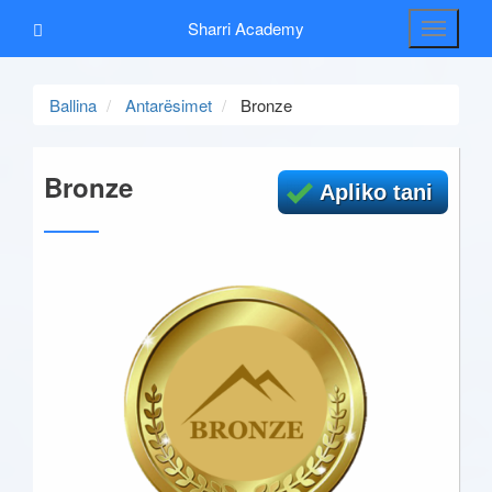
Sharri Academy
Toggle
navigati
Ballina
Antarësimet
Bronze
Bronze
Apliko tani