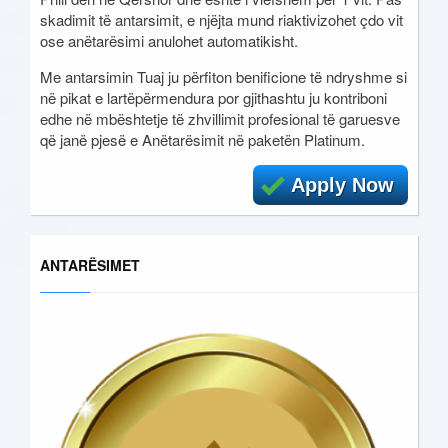
skadimit të antarsimit, e njëjta mund riaktivizohet çdo vit
ose anëtarësimi anulohet automatikisht.
Me antarsimin Tuaj ju përfiton benificione të ndryshme si
në pikat e lartëpërmendura por gjithashtu ju kontriboni
edhe në mbështetje të zhvillimit profesional të garuesve
që janë pjesë e Anëtarësimit në paketën Platinum.
Apply Now
ANTARËSIMET